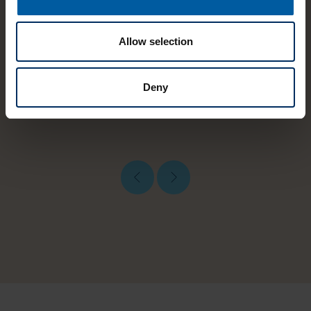
「Zolid ファミリーの新しいメンバーであるZolid
Bion は、ジルコニアの審美的ソリューションをさ
Allow selection
らに幅広く提供してくれます。Zolid Bionは、審美
におけるマイルストーン製品と言えます。」
Deny
ルイス・サライバ, CDT
– クラリティ・ラボ、セニョーラ・ダ・ホーラ、ポル
トガル