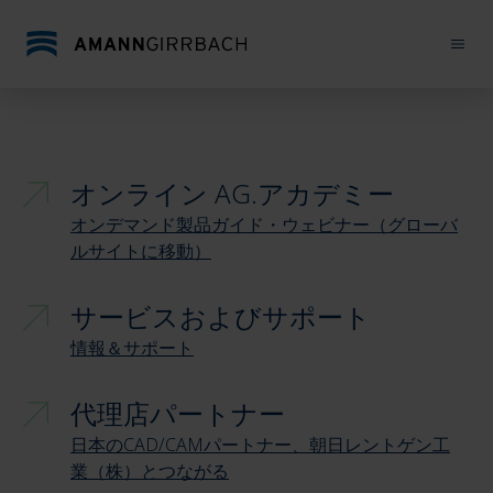
内容をスキップ
Ceramill Matron
Zolid Bion
Ope
オンライン AG.アカデミー
オンデマンド製品ガイド・ウェビナー（グローバ
ルサイトに移動）
サービスおよびサポート
情報＆サポート
代理店パートナー
日本のCAD/CAMパートナー、朝日レントゲン工
業（株）とつながる