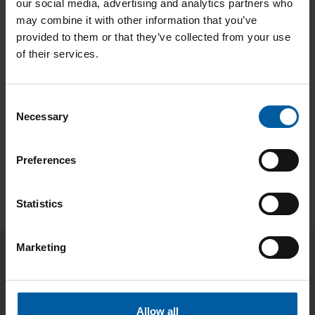
our social media, advertising and analytics partners who
may combine it with other information that you’ve
provided to them or that they’ve collected from your use
of their services.
Consent
Necessary
Selection
Preferences
AGセラミルシリーズジルコニアブランク Zolid Bion
AG
Statistics
Marketing
Allow all