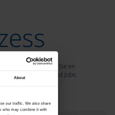
zess
ill Matik unterstützt Sie im
kzeugen, Material und Jobs.
About
se our traffic. We also share
ers who may combine it with