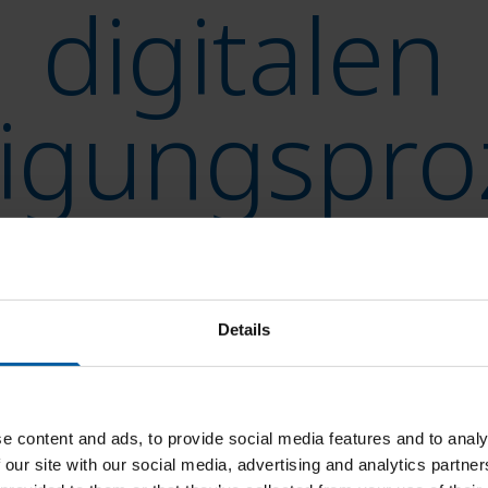
digitalen
tigungspro
die wertschöpfenden Tätigkeiten. Die Ceram
ung und der komplexen Verwaltung von Wer
Details
e content and ads, to provide social media features and to analy
 our site with our social media, advertising and analytics partn