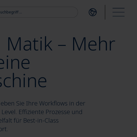
ch:
Open language me
Open m
l Matik – Mehr
eine
schine
heben Sie Ihre Workflows in der
Level. Effiziente Prozesse und
falt für Best-in-Class
rt.