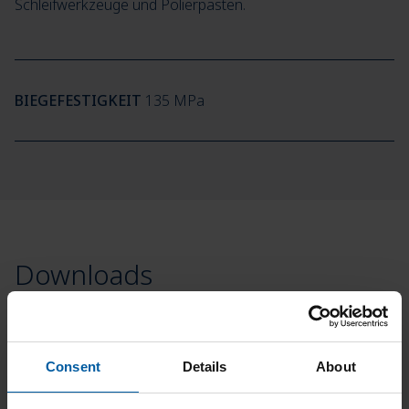
Schleifwerkzeuge und Polierpasten.
BIEGEFESTIGKEIT
135 MPa
Downloads
Consent
Details
About