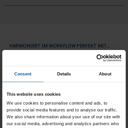
HARMONIERT IM WORKFLOW PERFEKT MIT...
CERAMILL MATCH 2
Integrierte Intelligenz und
Consent
Details
About
Fräsexzellenz
This website uses cookies
We use cookies to personalise content and ads, to
provide social media features and to analyse our traffic.
We also share information about your use of our site with
our social media, advertising and analytics partners who