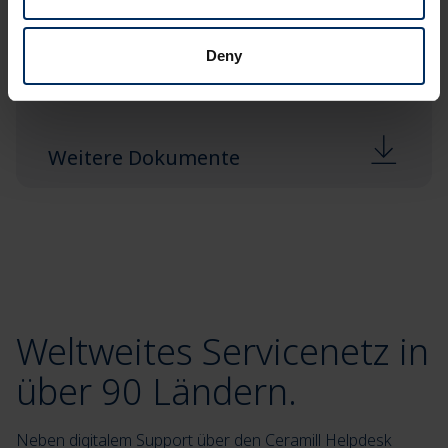
Anwenderfälle
Deny
Weitere Dokumente
Weltweites Servicenetz in
über 90 Ländern.
Neben digitalem Support über den Ceramill Helpdesk