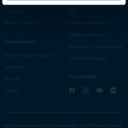
Zolid Bion
AGB
Messen & Events
Datenschutzerklärung
Rechtliche Hinweise
Unternehmen
Allgemeine Kursbedingungen
Amann Girrbach Academy
Cookie-Einstellungen
Newsletter
Social Media
Kontakt
Facebook
Instagram
YouTube
LinkedI
Karriere
© 2025 Amann Girrbach AG, Gewerbestraße 10, 6841 Mäder, Österreich