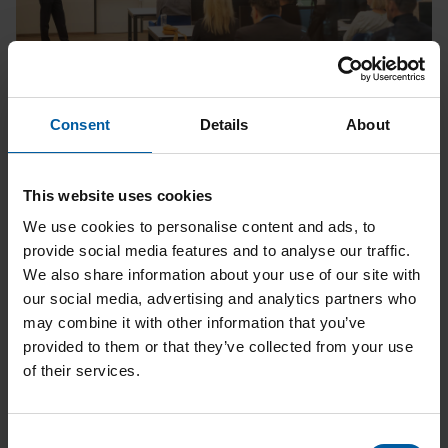
Unsere praxisorientierten Workshops bieten eine
Consent
Details
About
hervorragende Gelegenheit, theoretisches Wissen in die
Praxis umzusetzen. Unter Anleitung erfahrener Experten
This website uses cookies
können die Teilnehmer neue Techniken und Materialien
ausprobieren und ihre Fertigkeiten vertiefen.
We use cookies to personalise content and ads, to
provide social media features and to analyse our traffic.
We also share information about your use of our site with
Alle aktuellen Termine, Inhalte und Anmeldemöglichkeiten
our social media, advertising and analytics partners who
sind wie gewohnt auf unserer
Academy-Seite
zu finden.
may combine it with other information that you’ve
Einen schnellen Überblick bietet unsere Kursübersicht
provided to them or that they’ve collected from your use
2026.
of their services.
Zur Academy-Seite
Consent