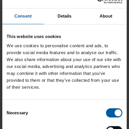
Sprache des Kurses
Deutsch
Consent
Details
About
Kontakt
E-Mail: trainings@amanngirrbach.com
This website uses cookies
Eindrücke
We use cookies to personalise content and ads, to
provide social media features and to analyse our traffic.
We also share information about your use of our site with
our social media, advertising and analytics partners who
may combine it with other information that you’ve
provided to them or that they’ve collected from your use
of their services.
Consent
Necessary
Selection
Registrierung