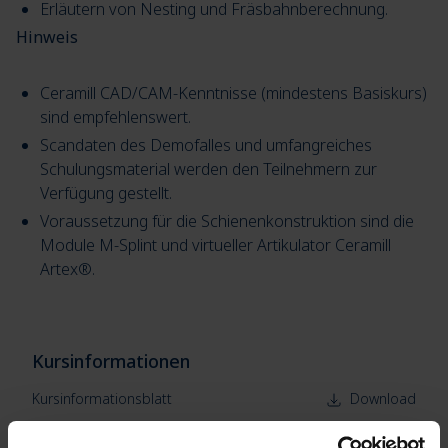
Erläutern von Nesting und Fräsbahnberechnung.
Hinweis
Ceramill CAD/CAM-Kenntnisse (mindestens Basiskurs)
sind empfehlenswert.
Scandaten des Demofalles und umfangreiches
Schulungsmaterial werden den Teilnehmern zur
Verfügung gestellt.
Voraussetzung für die Schienenkonstruktion sind die
Module M-Splint und virtueller Artikulator Ceramill
Artex®.
Kursinformationen
Kursinformationsblatt
Download
Kursgebühr
50 EUR