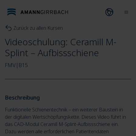
Direkt zum Inhalt wechseln
Open lang
Ope
Zurück zu allen Kursen
Videoschulung: Ceramill M-
Splint – Aufbissschiene
FMV|B15
Beschreibung
Funktionelle Schienentechnik – ein weiterer Baustein in
der digitalen Wertschöpfungskette. Dieses Video führt in
das CAD-Modul Ceramill M-Splint-Aufbissschiene ein.
Dazu werden alle erforderlichen Patientendaten