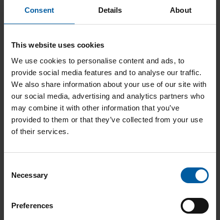
Consent
Details
About
This website uses cookies
We use cookies to personalise content and ads, to
provide social media features and to analyse our traffic.
We also share information about your use of our site with
our social media, advertising and analytics partners who
may combine it with other information that you’ve
Kontaktperson
provided to them or that they’ve collected from your use
Carolin Münch
of their services.
trainings@amanngirrbach.com
+49 7231 9570-5512
Consent
Necessary
Registrierung
Selection
Name
Preferences