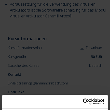
Voraussetzung für die Verwendung des virtuellen
Artikulators ist die Softwarefreischaltung für das Modul
virtueller Artikulator Ceramill Artex®
Kursinformationen
Kursinformationsblatt
Download
Kursgebühr
50 EUR
Sprache des Kurses
Deutsch
Kontakt
E-Mail: trainings@amanngirrbach.com
Eindrücke